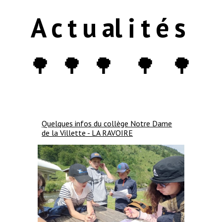
A c t u al i t é s
🌳 🌳 🌳 🌳 🌳
Quelques infos du collège Notre Dame
de la Villette - LA RAVOIRE