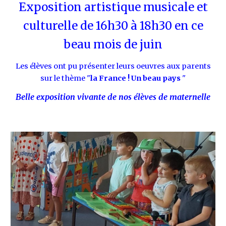
Exposition artistique musicale et
culturelle de 16h30 à 18h30 en ce
beau mois de juin
Les élèves ont pu présenter leurs oeuvres aux parents
sur le thème "
la France ! Un beau pays
"
Belle exposition vivante de nos élèves de maternelle